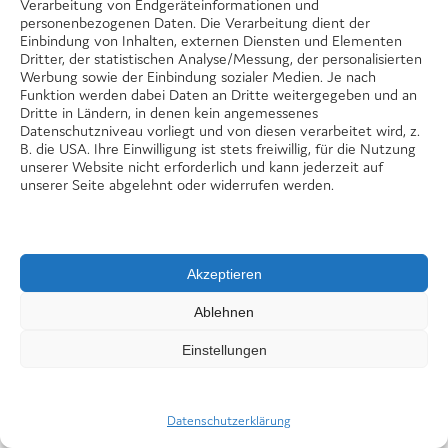
Verarbeitung von Endgeräteinformationen und
personenbezogenen Daten. Die Verarbeitung dient der
Einbindung von Inhalten, externen Diensten und Elementen
Dritter, der statistischen Analyse/Messung, der personalisierten
Werbung sowie der Einbindung sozialer Medien. Je nach
Funktion werden dabei Daten an Dritte weitergegeben und an
Dritte in Ländern, in denen kein angemessenes
Datenschutzniveau vorliegt und von diesen verarbeitet wird, z.
B. die USA. Ihre Einwilligung ist stets freiwillig, für die Nutzung
unserer Website nicht erforderlich und kann jederzeit auf
unserer Seite abgelehnt oder widerrufen werden.
Am 6. Mai 2026 um 17 Uhr fand im Ernst-
Bloch-Zentrum der Präventionsnachmittag
Akzeptieren
statt. Seit mehreren Jahren bietet diese
Ablehnen
Kooperationsveranstaltung der Stiftung
Lebensblicke gemeinsam mit der
Einstellungen
BürgerStiftung Ludwigshafen, dem Rotary
Club ...
Datenschutzerklärung
weiterlesen