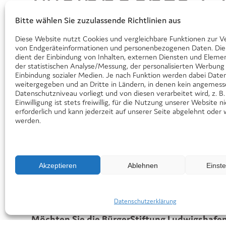
Weihnachts-CD
Bitte wählen Sie zuzulassende Richtlinien aus
8. September 2023
Diese Website nutzt Cookies und vergleichbare Funktionen zur V
von Endgeräteinformationen und personenbezogenen Daten. Die
dient der Einbindung von Inhalten, externen Diensten und Elemen
der statistischen Analyse/Messung, der personalisierten Werbung
Einbindung sozialer Medien. Je nach Funktion werden dabei Daten
weitergegeben und an Dritte in Ländern, in denen kein angemes
Datenschutzniveau vorliegt und von diesen verarbeitet wird, z. B.
Einwilligung ist stets freiwillig, für die Nutzung unserer Website n
erforderlich und kann jederzeit auf unserer Seite abgelehnt oder 
Exklusiv zur Unterstützung der Projektarbeit de
werden.
Sonderedition „Flying Christmas“ heraus. Die CD is
Im Jahr 2020 ist gemeinsam mit Staatsphilharmon
Akzeptieren
Ablehnen
Einst
Stile einer Best-of-Auswahl sind hier die schönst
Klaviermusik, deutsche Orchesterlieder, ungarisch
Wohnzimmer ein.
Datenschutzerklärung
Möchten Sie die BürgerStiftung Ludwigshafe