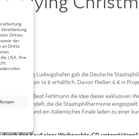
 „Flying Christm
erarbeitung
 Verarbeitung
ten Dritter,
 sowie der
 an Dritte
senes
 die USA. Ihre
icht
widerrufen
r BürgerStiftung Ludwigshafen gab die Deutsche Staatsphi
t zum Preis von 14 € erhältlich. Davon fließen 6 € in Proj
ie-Intendant Beat Fehlmann die Idee dieser exklusiven W
ellungen
en Werke gebündelt, die die Staatsphilharmonie eingespielt
e Tanzmusik und ein italienisches Finale laden zu einer k
n durch den Kauf einer Weihnachts-CD unterstützen?