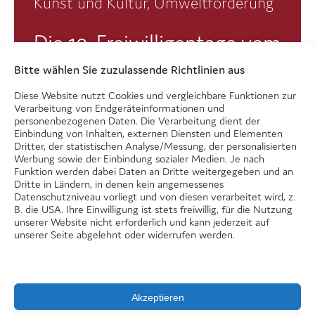
Kunst und Kultur, Umweltförderung
Die 10. Freiwilligentage vom
12.-20. September 2026
Bitte wählen Sie zuzulassende Richtlinien aus
Diese Website nutzt Cookies und vergleichbare Funktionen zur
Verarbeitung von Endgeräteinformationen und
personenbezogenen Daten. Die Verarbeitung dient der
Einbindung von Inhalten, externen Diensten und Elementen
Dritter, der statistischen Analyse/Messung, der personalisierten
Werbung sowie der Einbindung sozialer Medien. Je nach
mehr …
Funktion werden dabei Daten an Dritte weitergegeben und an
Dritte in Ländern, in denen kein angemessenes
Datenschutzniveau vorliegt und von diesen verarbeitet wird, z.
B. die USA. Ihre Einwilligung ist stets freiwillig, für die Nutzung
unserer Website nicht erforderlich und kann jederzeit auf
unserer Seite abgelehnt oder widerrufen werden.
Alle Veranstaltungen auf einen Blick
Akzeptieren