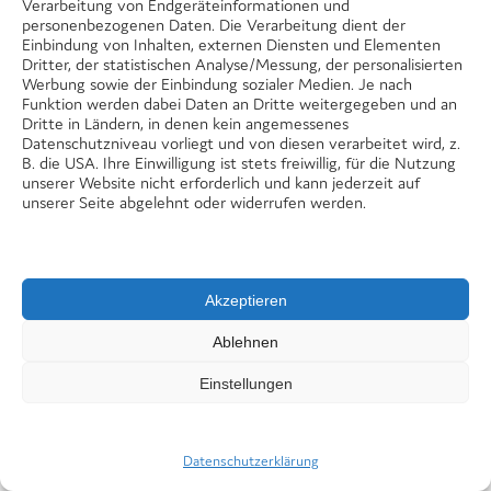
Verarbeitung von Endgeräteinformationen und
personenbezogenen Daten. Die Verarbeitung dient der
Einbindung von Inhalten, externen Diensten und Elementen
Dritter, der statistischen Analyse/Messung, der personalisierten
Werbung sowie der Einbindung sozialer Medien. Je nach
Funktion werden dabei Daten an Dritte weitergegeben und an
Dritte in Ländern, in denen kein angemessenes
Datenschutzniveau vorliegt und von diesen verarbeitet wird, z.
B. die USA. Ihre Einwilligung ist stets freiwillig, für die Nutzung
unserer Website nicht erforderlich und kann jederzeit auf
unserer Seite abgelehnt oder widerrufen werden.
Am 6. Mai 2026 um 17 Uhr fand im Ernst-
Bloch-Zentrum der Präventionsnachmittag
Akzeptieren
statt. Seit mehreren Jahren bietet diese
Ablehnen
Kooperationsveranstaltung der Stiftung
Lebensblicke gemeinsam mit der
Einstellungen
BürgerStiftung Ludwigshafen, dem Rotary
Club ...
Datenschutzerklärung
weiterlesen