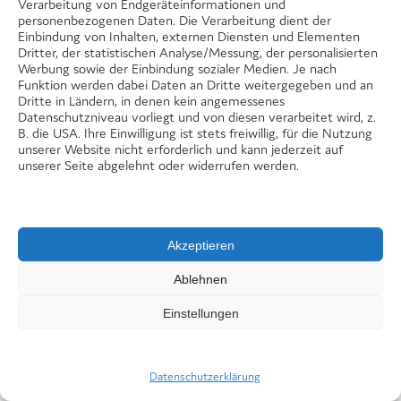
Verarbeitung von Endgeräteinformationen und
personenbezogenen Daten. Die Verarbeitung dient der
Einbindung von Inhalten, externen Diensten und Elementen
Dritter, der statistischen Analyse/Messung, der personalisierten
Werbung sowie der Einbindung sozialer Medien. Je nach
Funktion werden dabei Daten an Dritte weitergegeben und an
Dritte in Ländern, in denen kein angemessenes
Datenschutzniveau vorliegt und von diesen verarbeitet wird, z.
B. die USA. Ihre Einwilligung ist stets freiwillig, für die Nutzung
unserer Website nicht erforderlich und kann jederzeit auf
unserer Seite abgelehnt oder widerrufen werden.
Am 6. Mai 2026 um 17 Uhr fand im Ernst-
Bloch-Zentrum der Präventionsnachmittag
Akzeptieren
statt. Seit mehreren Jahren bietet diese
Ablehnen
Kooperationsveranstaltung der Stiftung
Lebensblicke gemeinsam mit der
Einstellungen
BürgerStiftung Ludwigshafen, dem Rotary
Club ...
Datenschutzerklärung
weiterlesen