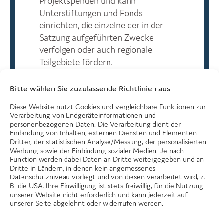
Projektspenden und kann
Unterstiftungen und Fonds
einrichten, die einzelne der in der
Satzung aufgeführten Zwecke
verfolgen oder auch regionale
Teilgebiete fördern.
Eine Bürgerstiftung wirkt in einem
Bitte wählen Sie zuzulassende Richtlinien aus
breiten Spektrum des städtischen
oder regionalen Lebens, dessen
Diese Website nutzt Cookies und vergleichbare Funktionen zur
Förderung für sie im Vordergrund
Verarbeitung von Endgeräteinformationen und
personenbezogenen Daten. Die Verarbeitung dient der
steht. Ihr Stiftungszweck ist daher
Einbindung von Inhalten, externen Diensten und Elementen
breit. Er umfasst in der Regel den
Dritter, der statistischen Analyse/Messung, der personalisierten
Werbung sowie der Einbindung sozialer Medien. Je nach
kulturellen Sektor, Jugend und
Funktion werden dabei Daten an Dritte weitergegeben und an
Soziales, das Bildungswesen, Natur
Dritte in Ländern, in denen kein angemessenes
und Umwelt und den
Datenschutzniveau vorliegt und von diesen verarbeitet wird, z.
B. die USA. Ihre Einwilligung ist stets freiwillig, für die Nutzung
Denkmalschutz. Sie ist fördernd
unserer Website nicht erforderlich und kann jederzeit auf
und/oder operativ tätig und sollte
unserer Seite abgelehnt oder widerrufen werden.
innovativ tätig sein.