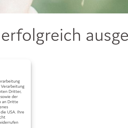
 erfolgreich ausg
erarbeitung
 Verarbeitung
ten Dritter,
 sowie der
 an Dritte
senes
 die USA. Ihre
icht
widerrufen