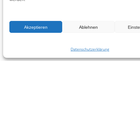
Akzeptieren
Ablehnen
Einst
Datenschutzerklärung
Ich will spenden
Spendenkonto
BürgerStiftung Ludwigshafen
bei der Sparkasse Vorderpfalz