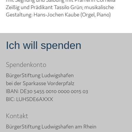
Zeißig und Prädikant Tassilo Grün; musikalische
Gestaltung: Hans-Jochen Kaube (Orgel, Piano)
Ich will spenden
Spendenkonto
BürgerStiftung Ludwigshafen
bei der Sparkasse Vorderpfalz
IBAN: DE30 5455 0010 0000 0015 03
BIC: LUHSDE6AXXX
Kontakt
BürgerStiftung Ludwigshafen am Rhein