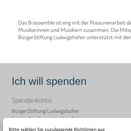
Das Brassemble ist eng mit der Posaunenarbeit de
Musikerinnen und Musikern zusammen. Die Mitspie
BürgerStiftung Ludwigshafen unterstützt mit de
Ich will spenden
Spendenkonto
BürgerStiftung Ludwigshafen
bei der Sparkasse Vorderpfalz
IBAN: DE30 5455 0010 0000 0015 03
Bitte wählen Sie zuzulassende Richtlinien aus