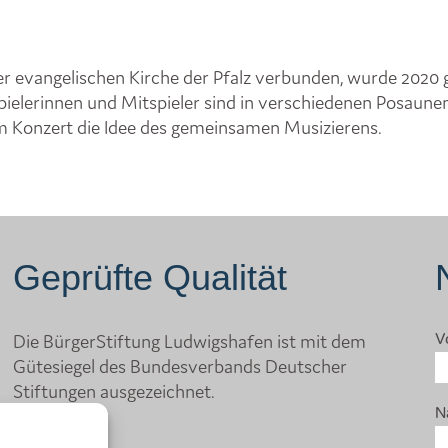
r evangelischen Kirche der Pfalz verbunden, wurde 2020 g
lerinnen und Mitspieler sind in verschiedenen Posaunen
m Konzert die Idee des gemeinsamen Musizierens.
Geprüfte Qualität
Die BürgerStiftung Ludwigshafen ist mit dem
V
Gütesiegel des Bundesverbands Deutscher
Stiftungen ausgezeichnet.
N