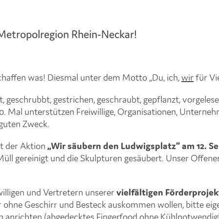
 Metropolregion Rhein-Neckar!
schaffen was! Diesmal unter dem Motto „Du, ich,
wir
für Vie
, geschrubbt, gestrichen, geschraubt, gepflanzt, vorgeles
m 10. Mal unterstützen Freiwillige, Organisationen, Unter
 guten Zweck.
it der Aktion
„Wir säubern den Ludwigsplatz“ am 12. S
ll gereinigt und die Skulpturen gesäubert. Unser Offene
illigen und Vertretern unserer
vielfältigen Förderproje
ir ohne Geschirr und Besteck auskommen wollen, bitte eig
en anrichten (abgedecktes Fingerfood
ohne
Kühlnotwendigke