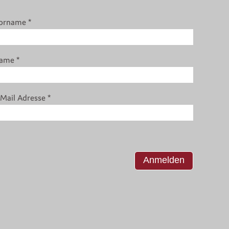
orname
*
ame
*
-Mail Adresse
*