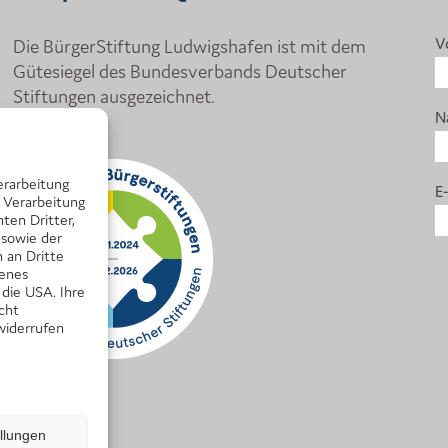
Die BürgerStiftung Ludwigshafen ist mit dem
V
Gütesiegel des Bundesverbands Deutscher
Stiftungen ausgezeichnet.
N
erarbeitung
E
 Verarbeitung
ten Dritter,
 sowie der
 an Dritte
senes
 die USA. Ihre
icht
widerrufen
ellungen