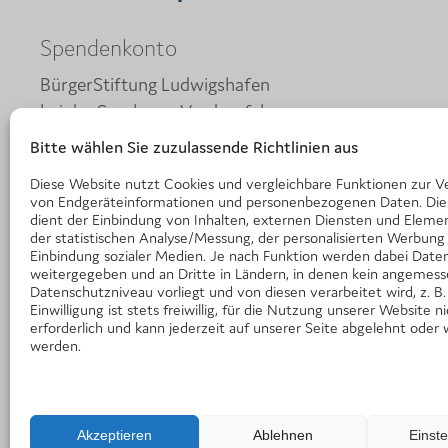
Spendenkonto
BürgerStiftung Ludwigshafen
bei der Sparkasse Vorderpfalz
IBAN: DE30 5455 0010 0000 0015 03
Bitte wählen Sie zuzulassende Richtlinien aus
BIC: LUHSDE6AXXX
Diese Website nutzt Cookies und vergleichbare Funktionen zur V
von Endgeräteinformationen und personenbezogenen Daten. Die
Kontakt
dient der Einbindung von Inhalten, externen Diensten und Elemen
der statistischen Analyse/Messung, der personalisierten Werbung
Einbindung sozialer Medien. Je nach Funktion werden dabei Daten
BürgerStiftung Ludwigshafen am Rhein
weitergegeben und an Dritte in Ländern, in denen kein angemes
c/o Klinikum Ludwigshafen
Datenschutzniveau vorliegt und von diesen verarbeitet wird, z. B.
Einwilligung ist stets freiwillig, für die Nutzung unserer Website n
Bremserstraße 79
erforderlich und kann jederzeit auf unserer Seite abgelehnt oder 
D-67063 Ludwigshafen
werden.
Telefon:
0160 6072827
E-Mail:
buergerstiftung@bs-lu.de
Akzeptieren
Ablehnen
Einst